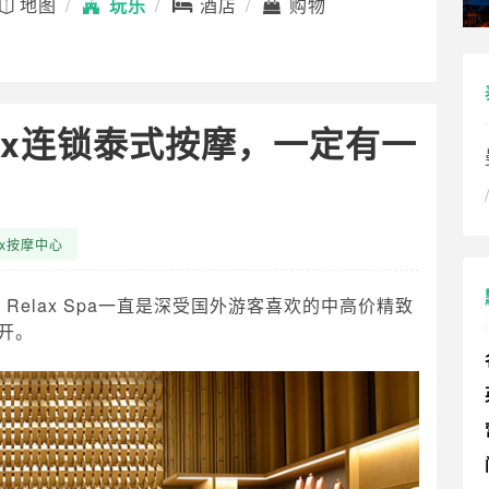
地图
玩乐
酒店
购物
elax连锁泰式按摩，一定有一
lax按摩中心
 Relax Spa一直是深受国外游客喜欢的中高价精致
开。