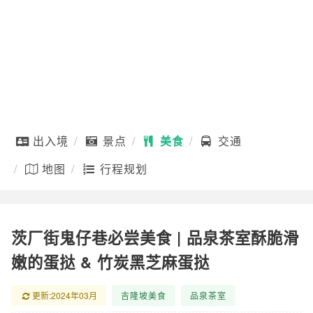
出入境
景点
美食
交通
地图
行程规划
茨厂街鬼仔巷必尝美食 | 品泉茶室酥脆滑
嫩的蛋挞 & 竹炭黑芝麻蛋挞
更新:2024年03月
吉隆坡美食
品泉茶室